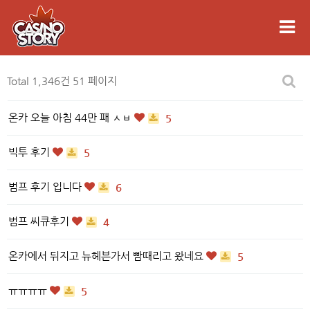
Total 1,346건
51 페이지
온카 오늘 아침 44만 패 ㅅㅂ
5
빅투 후기
5
범프 후기 입니다
6
범프 씨큐후기
4
온카에서 뒤지고 뉴헤븐가서 빰때리고 왔네요
5
ㅠㅠㅠㅠ
5