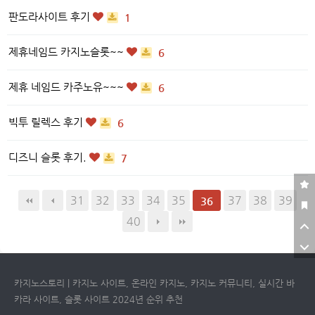
판도라사이트 후기
1
제휴네임드 카지노슬롯~~
6
제휴 네임드 카주노유~~~
6
빅투 릴렉스 후기
6
디즈니 슬롯 후기.
7
31
32
33
34
35
37
38
39
36
40
카지노스토리 | 카지노 사이트, 온라인 카지노, 카지노 커뮤니티, 실시간 바
카라 사이트, 슬롯 사이트 2024년 순위 추천