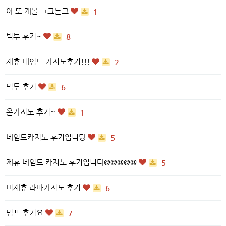
아 또 개볼 ㄱ그튼그
1
빅투 후기~
8
제휴 네임드 카지노후기!!!
2
빅투 후기
6
온카지노 후기~
1
네임드카지노 후기입니당
5
제휴 네임드 카지노 후기입니다@@@@@
5
비제휴 라바카지노 후기
6
범프 후기요
7