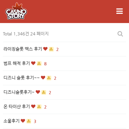
Total 1,346건
24 페이지
라이징슬롯 맥스 후기
2
범프 해적 후기
8
디즈니 슬롯 후기~~
2
디즈니슬롯후기~
2
온 타이샨 후기
2
소울후기
3