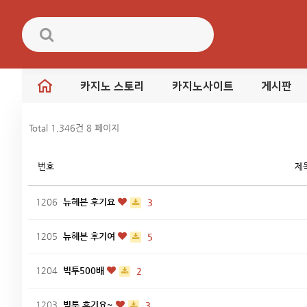
카지노 스토리
카지노사이트
게시판
Total 1,346건
8 페이지
번호
제
1206
뉴헤븐 후기요
3
1205
뉴헤븐 후기여
5
1204
빅투500배
2
1203
빅투 후기요~
3