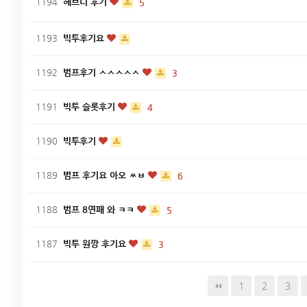
1194
헤브니 후기
5
1193
빅투후기요
1192
범프후기 ㅅㅅㅅㅅㅅ
3
1191
빅투 슬롯후기
4
1190
빅투후기
1189
범프 후기요 아오 ㅆㅂ
6
1188
범프 8연패 와 ㅋㅋ
5
1187
빅투 원깡 후기요
3
다음
맨끝
1
2
3