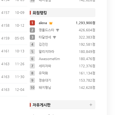
4157
10-09
회원랭킹
1
alena
1,293,900점
4158
10-12
2
영올드스타
426,604점
3
타달센세
322,383점
4159
05-05
4
김진인
192,581점
4161
10-13
5
말리지마라
180,849점
6
AwesomeKim
180,476점
4163
11-26
7
세리자와
172,376점
8
유덕화
161,134점
4163
11-30
9
정승대기
153,782점
10
돼지형님
142,628점
4163
12-04
자유게시판