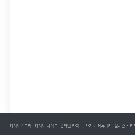
카지노스토리 | 카지노 사이트, 온라인 카지노, 카지노 커뮤니티, 실시간 바카라