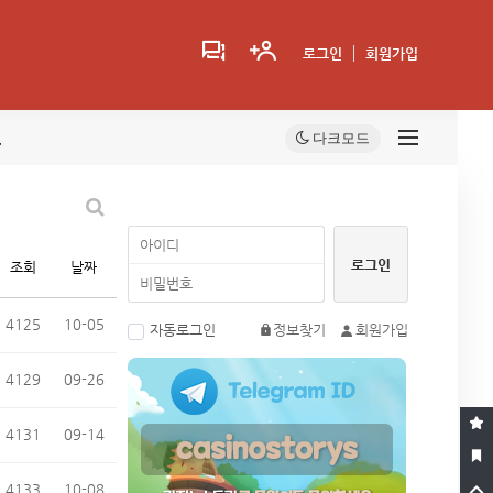
로그인
회원가입
트
조회
날짜
4125
10-05
자동로그인
정보찾기
회원가입
4129
09-26
4131
09-14
4133
10-08