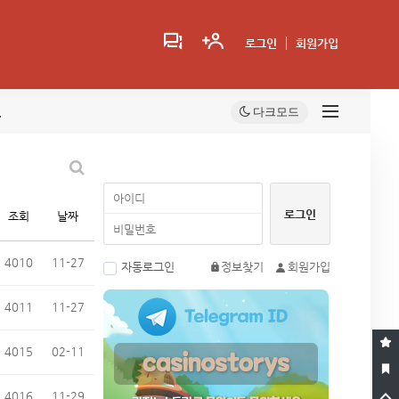
로그인
회원가입
트
조회
날짜
4010
11-27
자동로그인
정보찾기
회원가입
4011
11-27
4015
02-11
4016
11-29