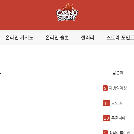
온라인 카지노
온라인 슬롯
갤러리
스토리 포인
목
글쓴이
9
해병임치성
11
교도소
30
무한지애
5
호식이두마리