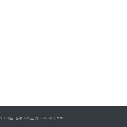
 사이트, 슬롯 사이트 2024년 순위 추천