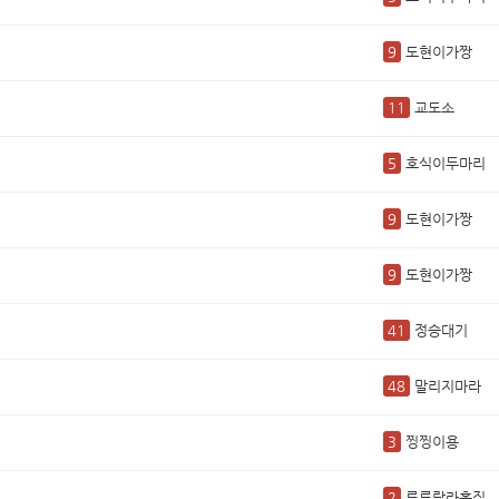
9
도현이가짱
11
교도소
5
호식이두마리
9
도현이가짱
9
도현이가짱
41
정승대기
48
말리지마라
3
찡찡이용
2
루루랄라홀직