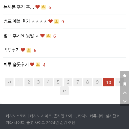
뉴헤븐 후기 후...
6
범프 에볼 후기 ㅅㅅㅅㅅ
9
범프 후기요 뒷발 ㅅ
6
빅투후기
6
빅투 슬롯후기
4
1
2
3
4
5
6
7
8
9
10
카지노스토리 | 카지노 사이트, 온라인 카지노, 카지노 커뮤니티, 실시간 바
카라 사이트, 슬롯 사이트 2024년 순위 추천