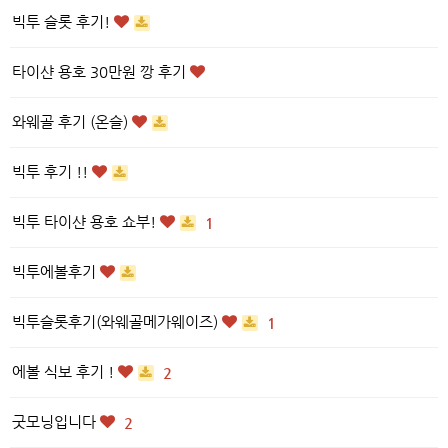
빅투 슬롯 후기!
타이샨 용호 30만원 깡 후기
와웨골 후기 (온슬)
빅투 후기 !!
빅투 타이샨 용호 쇼부!
1
빅투에볼후기
빅투슬롯후기(와웨골메가웨이즈)
1
에볼 식보 후기 !
2
굿모닝입니다
2