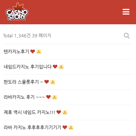
Total 1,346건
39 페이지
텐카지노후기
네임드카지노 후기입니다
판도라 스을롯후기 ~
라바카지노 후기 ~~~
제휴 역시 네임드 카지노!!!
라바 카지노 후후후후기기기기