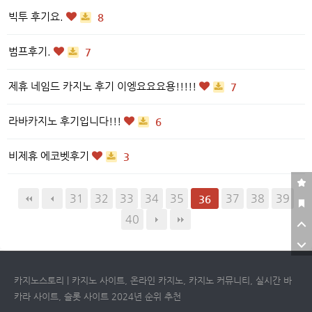
빅투 후기요.
8
범프후기.
7
제휴 네임드 카지노 후기 이엥요요요용!!!!!
7
라바카지노 후기입니다!!!
6
비제휴 에코벳후기
3
31
32
33
34
35
37
38
39
36
40
카지노스토리 | 카지노 사이트, 온라인 카지노, 카지노 커뮤니티, 실시간 바
카라 사이트, 슬롯 사이트 2024년 순위 추천