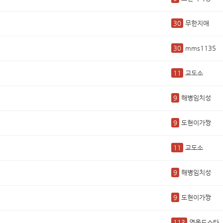
30
무한지애
30
mms1135
11
교도소
9
해병임치성
9
도현이가짱
11
교도소
9
해병임치성
9
도현이가짱
113
영올드스타