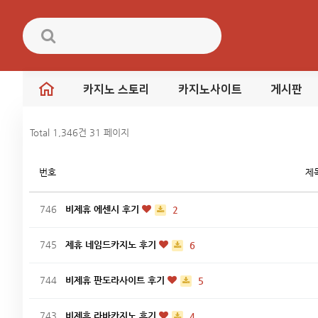
카지노 스토리
카지노사이트
게시판
Total 1,346건
31 페이지
번호
제
746
비제휴 에센시 후기
2
745
제휴 네임드카지노 후기
6
744
비제휴 판도라사이트 후기
5
743
비제휴 라바카지노 후기
4