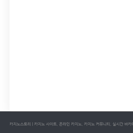
카지노스토리 | 카지노 사이트, 온라인 카지노, 카지노 커뮤니티, 실시간 바카라