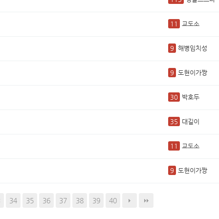
11
교도소
9
해병임치성
9
도현이가짱
30
박호두
35
대길이
11
교도소
9
도현이가짱
3
34
35
36
37
38
39
40