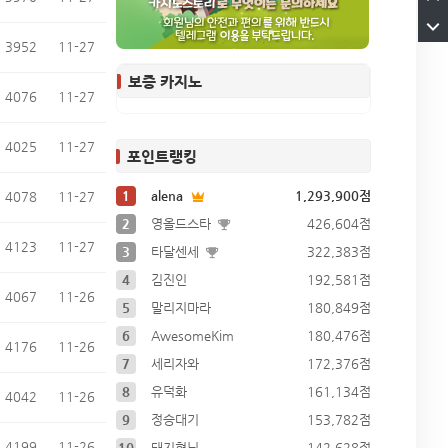
3952
11-27
보증 카지노
4076
11-27
4025
11-27
포인트랭킹
1
alena
1,293,900점
4078
11-27
2
영올드스타
426,604점
4123
11-27
3
타달센세
322,383점
4
김진인
192,581점
4067
11-26
5
말리지마라
180,849점
6
AwesomeKim
180,476점
4176
11-26
7
세리자와
172,376점
8
유덕화
161,134점
4042
11-26
9
정승대기
153,782점
4199
11-26
10
돼지형님
142,628점