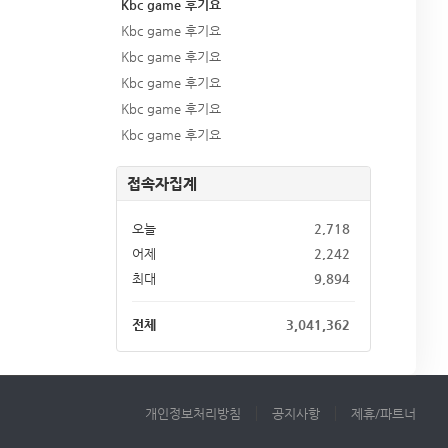
Kbc game 후기요
Kbc game 후기요
Kbc game 후기요
Kbc game 후기요
Kbc game 후기요
Kbc game 후기요
접속자집계
오늘
2,718
어제
2,242
최대
9,894
전체
3,041,362
개인정보처리방침
공지사항
제휴/파트너