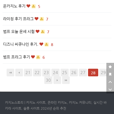
온카지노 후기
5
라이징 후기 프라그
7
범프 오늘 운세 시험
7
디즈니 씨큐나인 후기.
8
범프 프라그 후기
6
21
22
23
24
25
26
27
29
28
30
카지노스토리 | 카지노 사이트, 온라인 카지노, 카지노 커뮤니티, 실시간 바
카라 사이트, 슬롯 사이트 2024년 순위 추천