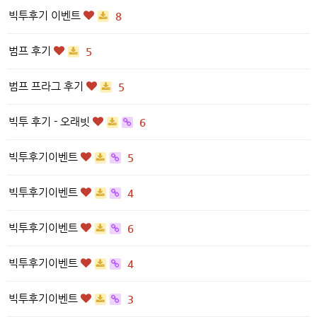
빅투후기 이벤트
8
범프 후기
5
범프 프라그 후기
5
빅투 후기 - 오래빗
6
빅투후기이벤트
5
빅투후기이벤트
4
빅투후기이벤트
6
빅투후기이벤트
4
빅투후기이벤트
3