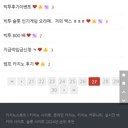
빅투후기이벤트
3
빅투 슬롯 인기게임 오라메.. 거의 맥스 ㅎㅎㅎ
3
빅투 800 배
2
지금막입금신청 ㅋ
3
범프 카지노 후기
2
21
22
23
24
25
26
28
29
27
30
카지노스토리 | 카지노 사이트, 온라인 카지노, 카지노 커뮤니티, 실시간 바
카라 사이트, 슬롯 사이트 2024년 순위 추천