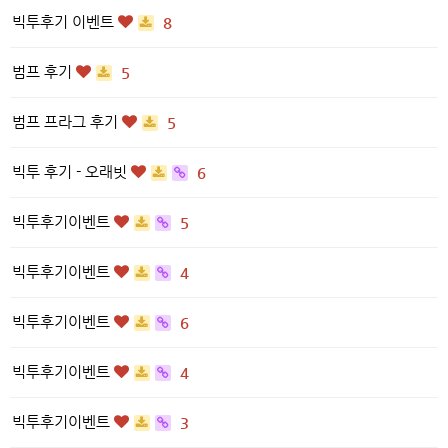
빅투후기 이벤트
8
범프 후기
5
범프 프라그 후기
5
빅투 후기 - 오래빗
6
빅투후기이벤트
5
빅투후기이벤트
4
빅투후기이벤트
6
빅투후기이벤트
4
빅투후기이벤트
3