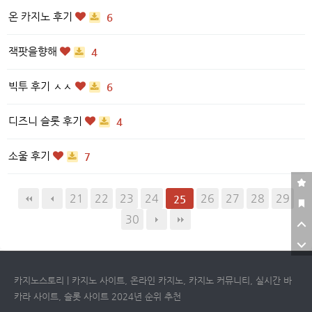
온 카지노 후기
6
잭팟을향해
4
빅투 후기 ㅅㅅ
6
디즈니 슬롯 후기
4
소울 후기
7
21
22
23
24
26
27
28
29
25
30
카지노스토리 | 카지노 사이트, 온라인 카지노, 카지노 커뮤니티, 실시간 바
카라 사이트, 슬롯 사이트 2024년 순위 추천