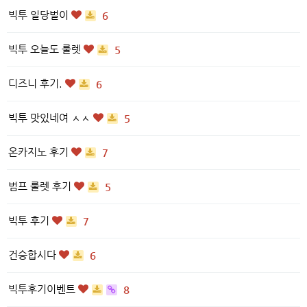
빅투 일당벌이
6
빅투 오늘도 룰렛
5
디즈니 후기.
6
빅투 맛있네여 ㅅㅅ
5
온카지노 후기
7
범프 룰렛 후기
5
빅투 후기
7
건승합시다
6
빅투후기이벤트
8