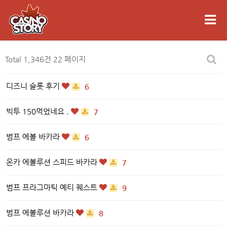
Total 1,346건
22 페이지
디즈니 슬롯 후기
6
빅투 150먹었네요 .
7
범프 에볼 바카라
6
온카 에볼루션 스피드 바카라
7
범프 프라그마틱 예티 퀘스트
9
범프 에볼루션 바카라
8