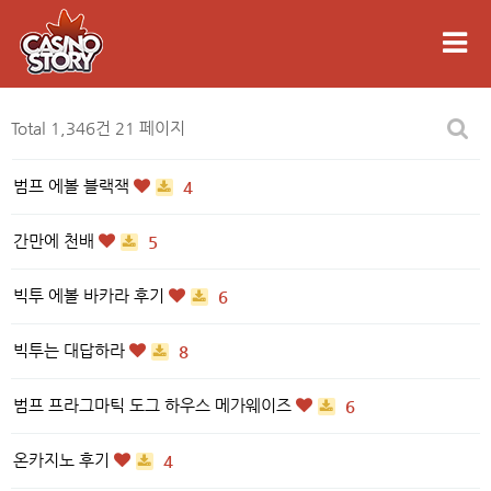
Total 1,346건
21 페이지
범프 에볼 블랙잭
4
간만에 천배
5
빅투 에볼 바카라 후기
6
빅투는 대답하라
8
범프 프라그마틱 도그 하우스 메가웨이즈
6
온카지노 후기
4