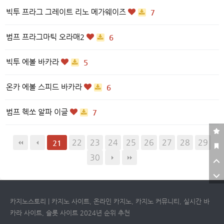
빅투 프라그 그레이트 리노 메가웨이즈
7
범프 프라그마틱 오라매2
6
빅투 에볼 바카라
5
온카 에볼 스피드 바카라
6
범프 헥쏘 알파 이글
7
22
23
24
25
26
27
28
29
21
30
카지노스토리 | 카지노 사이트, 온라인 카지노, 카지노 커뮤니티, 실시간 바
카라 사이트, 슬롯 사이트 2024년 순위 추천