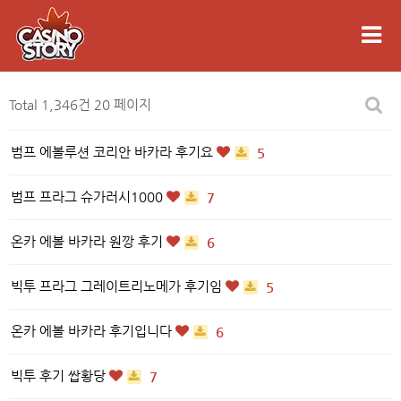
Total 1,346건
20 페이지
범프 에볼루션 코리안 바카라 후기요
5
범프 프라그 슈가러시1000
7
온카 에볼 바카라 원깡 후기
6
빅투 프라그 그레이트리노메가 후기임
5
온카 에볼 바카라 후기입니다
6
빅투 후기 쌉황당
7