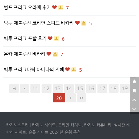
범프 프라그 오라매 후기
7
빅투 에볼루션 코리안 스피드 바카라
5
빅투 프라그 포탈 후기
6
온카 에볼루션 바카라
7
빅투 프라그마틱 아테나의 지혜
5
11
12
13
14
15
16
17
18
19
20
카지노스토리 | 카지노 사이트, 온라인 카지노, 카지노 커뮤니티, 실시간 바
카라 사이트, 슬롯 사이트 2024년 순위 추천