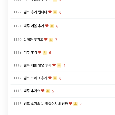
1122
범프 후기 입니다
6
1121
빅투 에볼 후기
6
1120
뉴헤븐 후기요
7
1119
빅투 후기
6
1118
범프 에볼 일당 후기
4
1117
범프 프라그 후기
6
1116
빅투 후기요
5
1115
범프 후기요 눈 뒤집어지네 진짜
7