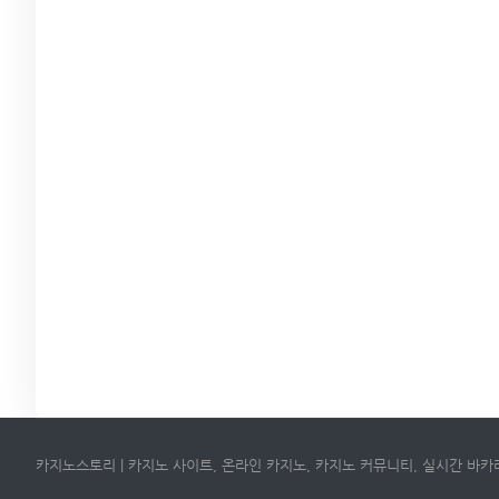
카지노스토리 | 카지노 사이트, 온라인 카지노, 카지노 커뮤니티, 실시간 바카라