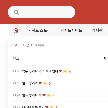
카지노 스토리
카지노사이트
게시판
Total 1,346건
12 페이지
번호
제
1126
빅투 후기요 아오 ㅆㅂ 연패
6
1125
범프 후기여
5
1124
범프 후기요 하
4
1123
디즈니 슬롯 후기
5