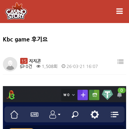
Kbc game 후기요
15
지지콘
0건
1,508회
26-03-21 16:07