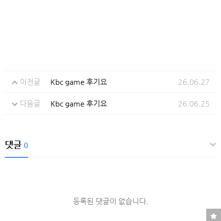
이전글
Kbc game 후기요
26.06.27
다음글
Kbc game 후기요
26.06.25
댓글
0
등록된 댓글이 없습니다.