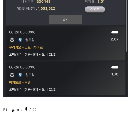
Kbc game 후기요