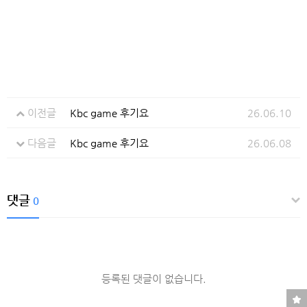
이전글
Kbc game 후기요
26.06.10
다음글
Kbc game 후기요
26.06.08
댓글
0
등록된 댓글이 없습니다.