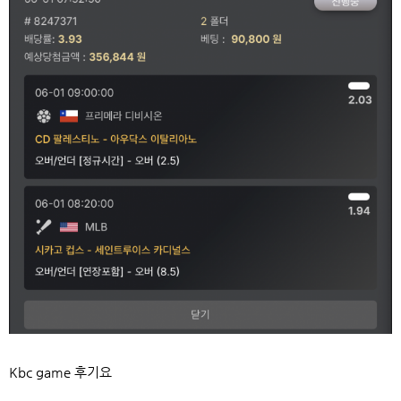
Kbc game 후기요