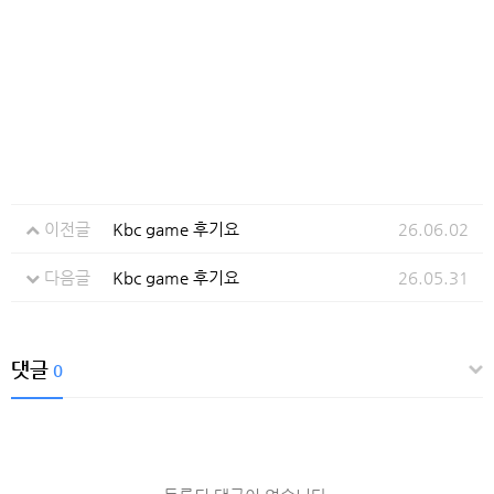
이전글
Kbc game 후기요
26.06.02
다음글
Kbc game 후기요
26.05.31
댓글
0