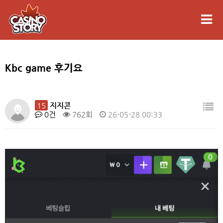
Kbc game 후기요
15
지지콘
0건
762회
26-05-28 00:33