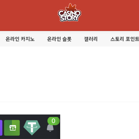
온라인 카지노
온라인 슬롯
갤러리
스토리 포인