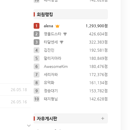
회원랭킹
1
alena
1,293,900점
2
영올드스타
426,604점
3
타달센세
322,383점
4
김진인
192,581점
5
말리지마라
180,849점
6
AwesomeKim
180,476점
7
세리자와
172,376점
8
유덕화
161,134점
26.05.18
9
정승대기
153,782점
10
돼지형님
142,628점
26.05.16
자유게시판