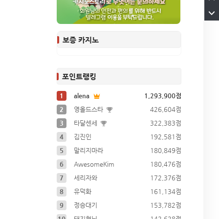
보증 카지노
포인트랭킹
1
alena
1,293,900점
2
영올드스타
426,604점
3
타달센세
322,383점
4
김진인
192,581점
5
말리지마라
180,849점
6
AwesomeKim
180,476점
7
세리자와
172,376점
8
유덕화
161,134점
9
정승대기
153,782점
10
돼지형님
142,628점