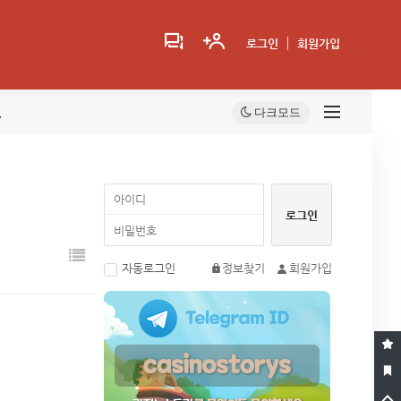
로그인
회원가입
트
자동로그인
정보찾기
회원가입