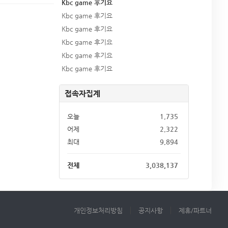
Kbc game 후기요
Kbc game 후기요
Kbc game 후기요
Kbc game 후기요
Kbc game 후기요
Kbc game 후기요
접속자집계
오늘
1,735
어제
2,322
최대
9,894
전체
3,038,137
개인정보처리방침
공지사항
제휴/파트너