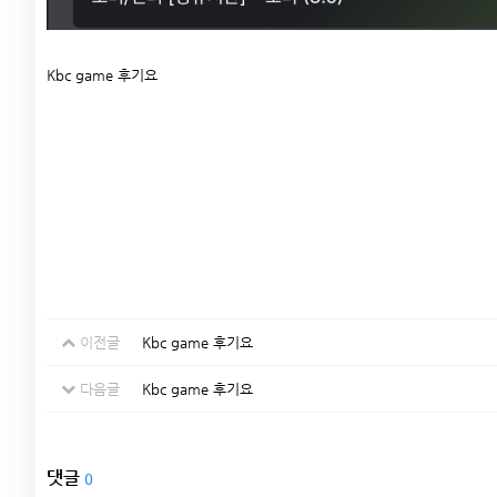
Kbc game 후기요
이전글
Kbc game 후기요
다음글
Kbc game 후기요
댓글
0