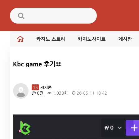
카지노 스토리
카지노사이트
게시판
Kbc game 후기요
15
지지콘
0건
1,038회
26-05-11 18:42