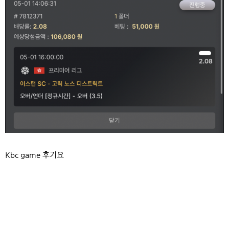
Kbc game 후기요