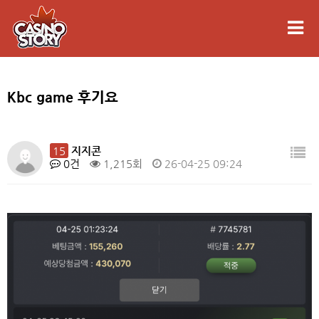
Kbc game 후기요
15
지지콘
0건
1,215회
26-04-25 09:24