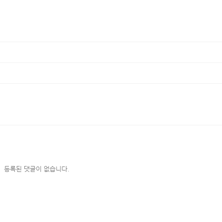
등록된 댓글이 없습니다.