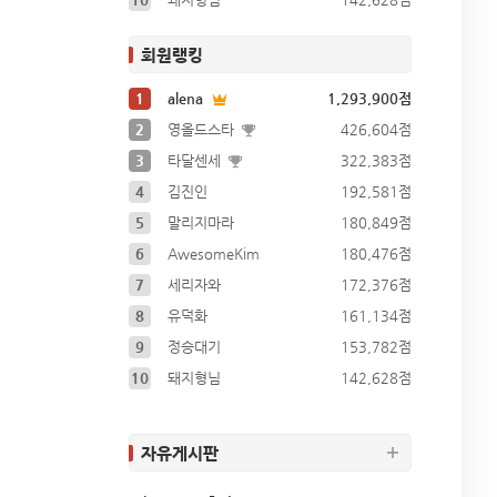
회원랭킹
1
alena
1,293,900점
2
영올드스타
426,604점
3
타달센세
322,383점
4
김진인
192,581점
5
말리지마라
180,849점
6
AwesomeKim
180,476점
7
세리자와
172,376점
8
유덕화
161,134점
9
정승대기
153,782점
10
돼지형님
142,628점
자유게시판