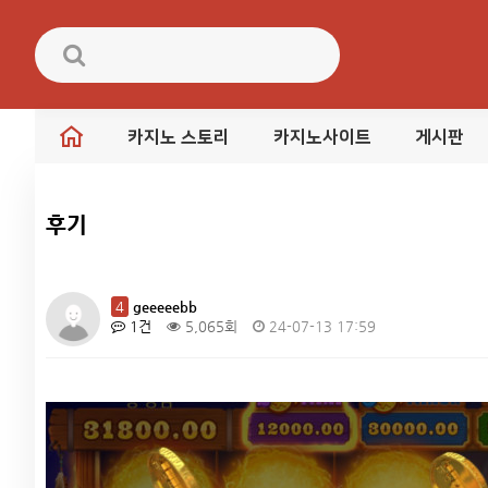
카지노 스토리
카지노사이트
게시판
후기
4
geeeeebb
1건
5,065회
24-07-13 17:59