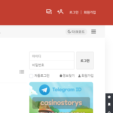
로그인
회원가입
트
자동로그인
정보찾기
회원가입