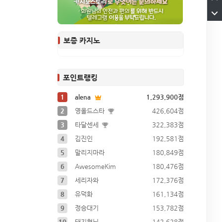
보증 카지노
포인트랭킹
1
alena
1,293,900점
2
영올드스타
426,604점
3
타달센세
322,383점
4
김진인
192,581점
5
말리지마라
180,849점
6
AwesomeKim
180,476점
7
세리자와
172,376점
8
유덕화
161,134점
9
정승대기
153,782점
10
돼지형님
142,628점