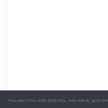
카지노스토리 | 카지노 사이트, 온라인 카지노, 카지노 커뮤니티, 실시간 바카라