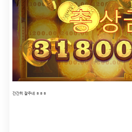
간간히 잘주네 ㅎㅎㅎ