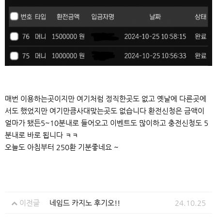
매번 이용하는곳이지만 여기처럼 정직한곳도 없고 옛날에 다른곳에
서도 했었지만 여기만큼사대맞는곳도 없습니다 환전신청은 금액이
얼마가 됐든5~10분내로 들어오고 이벤트도 많이하고 충전신청도 5
분내로 바로 됩니다 ㅋㅋ
오늘도 아침부터 250환 기분좋네요 ~
이전글
네임드 카지노 후기오!!
24.10.25