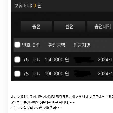
매번 이용하는곳이지만 여기처럼 정직한곳도 없고 옛날에 다른곳에서도 했
많이하고 충전신청도 5분내로 바로 됩니다 ㅋㅋ
오늘도 아침부터 250환 기분좋네요 ~