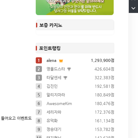
보증 카지노
포인트랭킹
1
alena
1,293,900점
2
영올드스타
426,604점
3
타달센세
322,383점
4
김진인
192,581점
5
말리지마라
180,849점
6
AwesomeKim
180,476점
7
세리자와
172,376점
 들어오고 이벤트도
8
유덕화
161,134점
9
정승대기
153,782점
10
돼지형님
142,628점