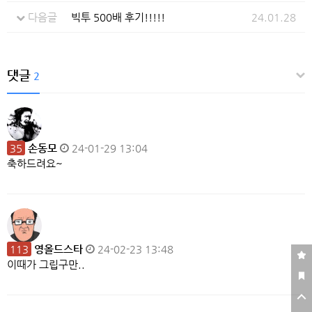
다음글
빅투 500배 후기!!!!!
24.01.28
댓글
2
35
손동모
24-01-29 13:04
축하드려요~
113
영올드스타
24-02-23 13:48
이때가 그립구만..