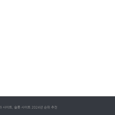
 사이트, 슬롯 사이트 2024년 순위 추천