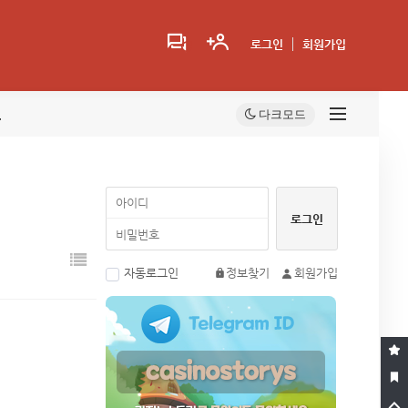
로그인
회원가입
트
자동로그인
정보찾기
회원가입