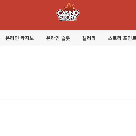
온라인 카지노
온라인 슬롯
갤러리
스토리 포인