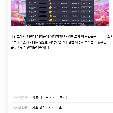
네임드에서 재밌게 게임중에 여러가지만흔이벤트와 빠른입출금 특히 문의
스트레스없이 게임하실분들 혜택도많으니 한번 이용해보시는거 강추합니다
슬롯잭팟 터진거올려봐여!!!
이전글
제휴 네임드 카지노 후기!
다음글
제휴 네임드카지노 후기