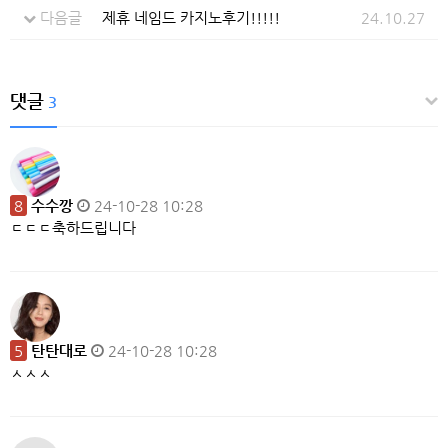
다음글
제휴 네임드 카지노후기!!!!!
24.10.27
댓글
3
8
수수깡
24-10-28 10:28
ㄷㄷㄷ축하드립니다
5
탄탄대로
24-10-28 10:28
ㅅㅅㅅ