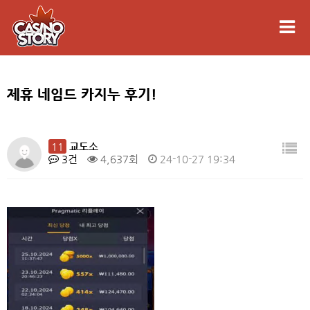
제휴 네임드 카지누 후기!
11
교도소
3건
4,637회
24-10-27 19:34