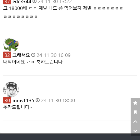
37
edc3344
24-11-30 13:22
크 18000배 ㄷㄷ 제발 나도 좀 먹어보자 제발 ㄹㄹㄹㄹㄹㄹㄹ
ㄹㄹㄹㄹㄹㄹㄹㄹ
32
그래서요
24-11-30 16:09
대박이네요 ㄹㅇ 축하드립니다
30
mms1135
24-11-30 18:00
추카드립니다~