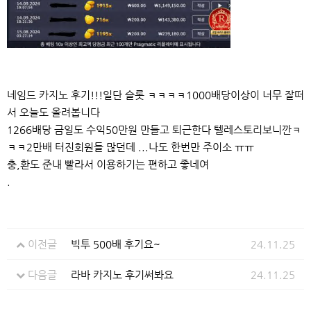
네임드 카지노 후기!!!일단 슬롯 ㅋㅋㅋㅋ1000배당이상이 너무 잘떠
서 오늘도 올려봅니다
1266배당 금일도 수익50만원 만들고 퇴근한다 텔레스토리보니깐ㅋ
ㅋㅋ2만배 터진회원들 많던데 ...나도 한번만 주이소 ㅠㅠ
충,환도 준내 빨라서 이용하기는 편하고 좋네여
.
이전글
빅투 500배 후기요~
24.11.25
다음글
라바 카지노 후기써봐요
24.11.25