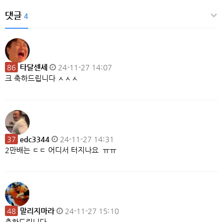
댓글
4
86
타달센세
24-11-27 14:07
크 축하드립니다 ㅅㅅㅅ
37
edc3344
24-11-27 14:31
2만배는 ㄷㄷ 어디서 터지나요 ㅠㅠ
48
말리지마라
24-11-27 15:10
축하드립니다.