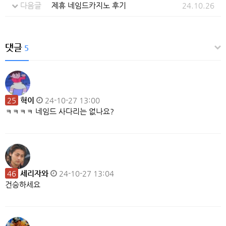
다음글
제휴 네임드카지노 후기
24.10.26
댓글
5
25
혁이
24-10-27 13:00
ㅋㅋㅋㅋ 네임드 사다리는 없나요?
46
세리자와
24-10-27 13:04
건승하세요