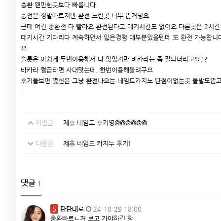
충환 왠만한곳보다 빠릅니다
충전은 정말빠르지만 환전 느린곳 너무 많거덩요
근데 여긴 충환전 다 빨라요 환전된다고 대기시간도 없어요 다른곳은 2시간
대기시간 기다리다 계속하면서 잃은경험 대부분있을텐데 또 환전 가능합니다
요
슬롯은 아쉽게 두번이용해서 다 잃었지만 바카라는 좀 잘되더라고요??
바카라 월급타면 사대맞는데. 한번이용해볼려구요
후기들보면 몇천은 그냥 환전나오는 네임드카지노 단점이없는곳 돌발도많
.
이전글
제휴 네임드 후기영@@@@@@
다음글
제휴 네임드 카지누 후기!
댓글
1
5
탄탄대로
24-10-29 18:00
충환빠르ㄴ거 보고 가야하긴 함