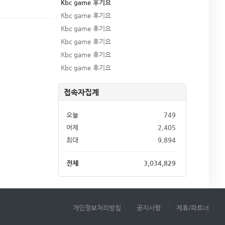
Kbc game 후기요
Kbc game 후기요
Kbc game 후기요
Kbc game 후기요
Kbc game 후기요
Kbc game 후기요
접속자집계
오늘
749
어제
2,405
최대
9,894
전체
3,034,829
개인정보처리방침
공지사항
제휴/파트너