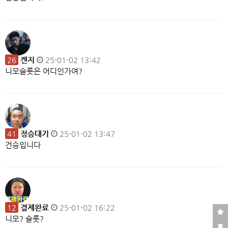
26
켄지
25-01-02 13:42
니모슬롯은 어디인가여?
41
정승대기
25-01-02 13:47
건승입니다
12
결제완료
25-01-02 16:22
니모? 슬롯?