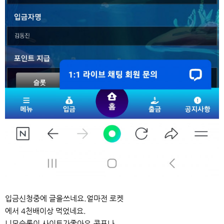
입금신청중에 글을쓰네요.얼마전 로켓
에서 4천배이상 먹었네요.
니모슬롯이 사이트가좋아요.콤프나