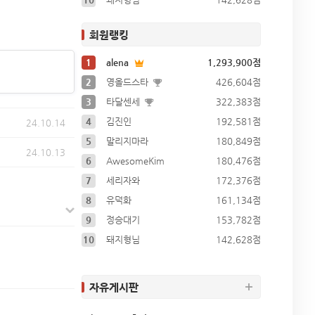
회원랭킹
1
alena
1,293,900점
2
영올드스타
426,604점
3
타달센세
322,383점
4
김진인
192,581점
24.10.14
5
말리지마라
180,849점
24.10.13
6
AwesomeKim
180,476점
7
세리자와
172,376점
8
유덕화
161,134점
9
정승대기
153,782점
10
돼지형님
142,628점
자유게시판