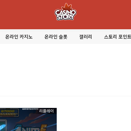
온라인 카지노
온라인 슬롯
갤러리
스토리 포인