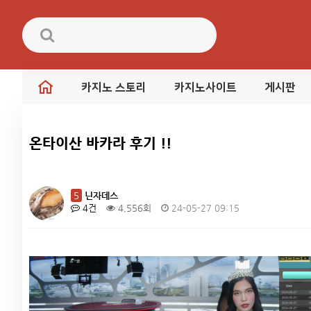
카지노 스토리
카지노사이트
게시판
온타이산 바카라 후기 !!
5
닌자데스
4건
4,556회
24-05-27 09:15