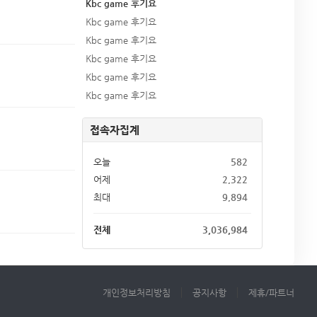
Kbc game 후기요
Kbc game 후기요
Kbc game 후기요
Kbc game 후기요
Kbc game 후기요
Kbc game 후기요
접속자집계
오늘
582
어제
2,322
최대
9,894
전체
3,036,984
개인정보처리방침
공지사항
제휴/파트너