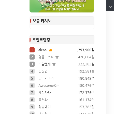
보증 카지노
포인트랭킹
1
alena
1,293,900점
2
영올드스타
426,604점
3
타달센세
322,383점
4
김진인
192,581점
5
말리지마라
180,849점
6
AwesomeKim
180,476점
7
세리자와
172,376점
8
유덕화
161,134점
9
정승대기
153,782점
10
돼지형님
142,628점