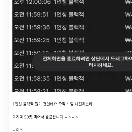
1인칭 블랙잭 뭔가 괜찮네요 주작 느낌 나긴하는데
마지막 50벳 먹어서 출금합니다 ㅅㅅㅅㅅ
나이스