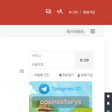
로그인
회원가입
트
자동로그인
정보찾기
회원가입