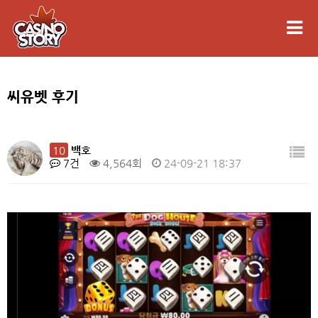
씨유벳 후기
10
백호
7건
4,564회
24-09-21 18:37