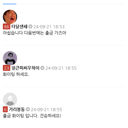
86
타달센세
24-09-21 18:53
아쉽습니다 다음번에는 출금 가즈아
23
얼큰피씨우혁이
24-09-21 18:55
화이팅 하세요.
6
가리봉동
24-09-21 18:55
출금 화이팅 입니다. 건승하세요!