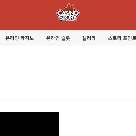
온라인 카지노
온라인 슬롯
갤러리
스토리 포인