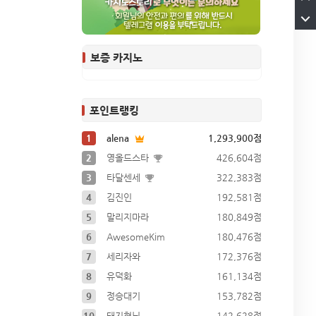
보증 카지노
포인트랭킹
1
alena
1,293,900점
2
영올드스타
426,604점
3
타달센세
322,383점
4
김진인
192,581점
5
말리지마라
180,849점
6
AwesomeKim
180,476점
7
세리자와
172,376점
8
유덕화
161,134점
9
정승대기
153,782점
10
돼지형님
142,628점