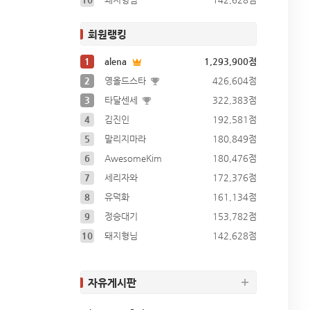
회원랭킹
1
alena
1,293,900점
2
영올드스타
426,604점
3
타달센세
322,383점
4
김진인
192,581점
5
말리지마라
180,849점
6
AwesomeKim
180,476점
7
세리자와
172,376점
8
유덕화
161,134점
9
정승대기
153,782점
10
돼지형님
142,628점
자유게시판