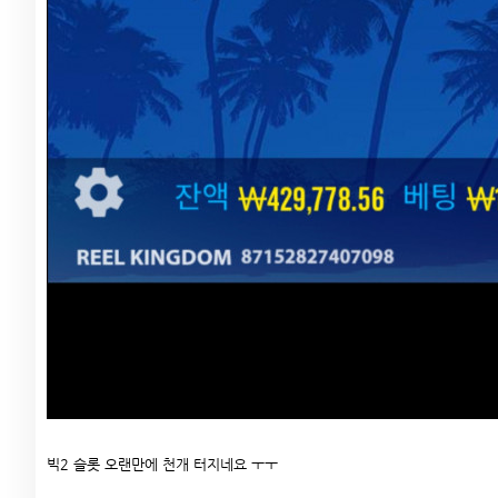
빅2 슬롯 오랜만에 천개 터지네요 ㅜㅜ