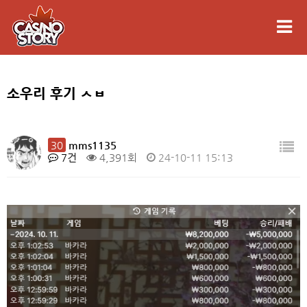
소우리 후기 ㅅㅂ
30
mms1135
7건
4,391회
24-10-11 15:13