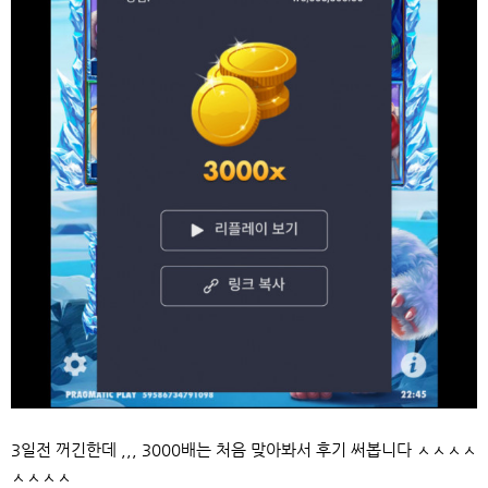
3일전 꺼긴한데 ,,, 3000배는 처음 맞아봐서 후기 써봅니다 ㅅㅅㅅㅅ
ㅅㅅㅅㅅ