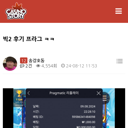
빅2 후기 프라그 ㅋㅋ
12
송강호동
2건
4,554회
24-08-12 11:53