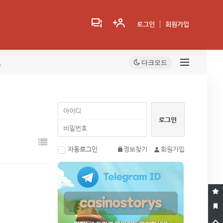
로그인
회원가입
트
자동로그인
정보찾기
회원가입