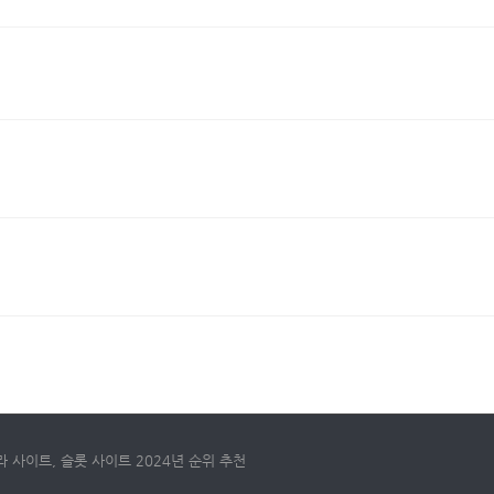
 사이트, 슬롯 사이트 2024년 순위 추천