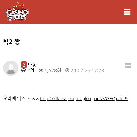
빅2 짱
2
만동
2건
4,578회
24-07-26 17:28
오라매 맥스 ㅅㅅㅅ
https://fkivsk.hrqhregkxq.net/VGFQjaJdl9