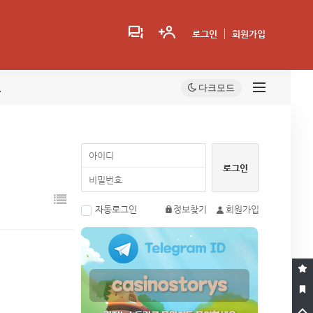
로그인
회원가입
트
자동로그인
정보찾기
회원가입