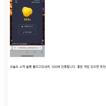
오늘도 소액 슬롯 돌리고있네여. 500배 인증합니다. 좋은 게임 있으면 추