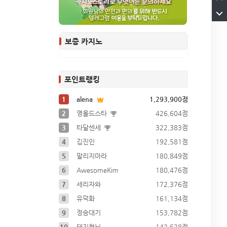
보증 카지노
포인트랭킹
1
alena
1,293,900점
2
영올드스타
426,604점
3
타달센세
322,383점
4
김진인
192,581점
5
말리지마라
180,849점
6
AwesomeKim
180,476점
7
세리자와
172,376점
8
유덕화
161,134점
9
정승대기
153,782점
10
돼지형님
142,628점